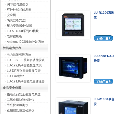
调节仪与温控仪
可控硅移相触发器
LU-R1200
安全栅
仪
隔离器/配电器
压力变送器/控制器
LU-S14000系列I/O模块
电炉控制柜
Anthone DCS集散控制系统
智能电力仪表
电力监测管理系统
LU-show R
LU-193/190系列多功能仪表
录仪
LU-192系列智能数显仪表
LU-DP系列智能数显仪表
LU-EXA模块
LU-191系列智能电量变送器
食品安全仪器
物联食品安全装置与系统
LU-R1000
二氧化硫快速检测仪
仪
甲醛快速检测仪
亚硝酸盐快速检测仪