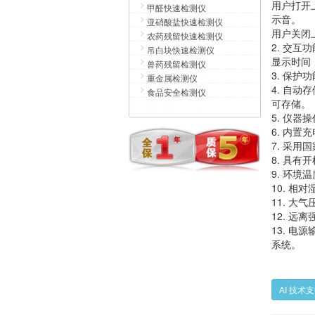
用户打开
甲醛快速检测仪
示音。
亚硝酸盐快速检测仪
用户关闭
农药残留快速检测仪
2. 交
吊白块快速检测仪
显示时间
兽药残留检测仪
3. 保
重金属检测仪
4. 自
食品安全检测仪
可存储。
5. 仪
6. 内
7. 采
8. 具
9. 环境
10. 相对
11. 大气
12. 
13. 电源
系统。
AI 技术