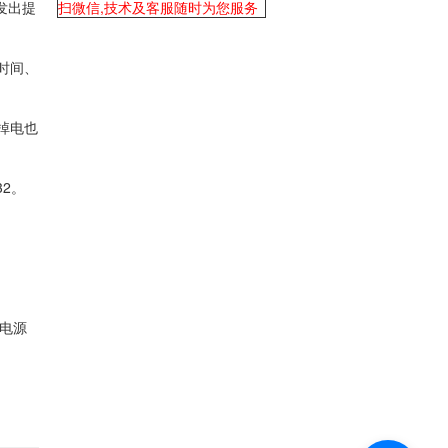
发出提
扫微信,技术及客服随时为您服务
时间、
掉电也
2。
种电源