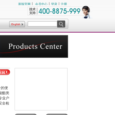
|
|
|
新版官网
会员中心
登录
注册
计的便
酸酯类
专业户
安全检