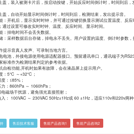
上盖，装入被测卡片后，按启动按键，开始反应时间倒计时，时间到后，
上盖，自动开始显示时间倒计时，时间到后，检测结束，发出提示音。
互功能：开机后，显示实时时钟，并可通过按键切换显示测试位置温度、反应
；通过设置可修改实时时钟、温度、反应时间、显示时间。
护功能：掉电时间不会丢失数据。
动存储：采样数据后台存储，掉电永不丢失。用户设置的温度、倒计时参数，
器操作提示音真人发声、可录制当地方言。
置充电电池，外接电源使用电源适配器接口。预留通讯串口，通讯端子为RS23
用国家标准作为检测结果判定的参考依据。
有开机自检功能,开机时如果有故障，会在液晶屏上提示用户。
温度：
5℃
～+
32℃
；
湿度：≤85%；
压力：860hPa ～ 1060hPa；
远离强电磁场干扰源，避免强光直接照射；
输入： 100VAC ～ 230VAC 50Hz±1Hz或 60 ±1Hz，适应110v和220v两
支持
售后技术客服
售前产品咨询1
售前产品咨询2