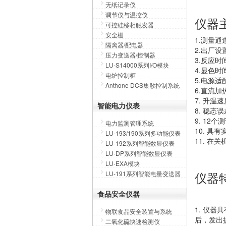
无纸记录仪
调节仪与温控仪
仪器
可控硅移相触发器
安全栅
1.测量通
隔离器/配电器
2.出厂
压力变送器/控制器
3.反应
LU-S14000系列I/O模块
4.显色
电炉控制柜
5.电源适配
Anthone DCS集散控制系统
6.直流
7. 升温
智能电力仪表
8. 稳态误
9. 12
电力监测管理系统
10. 具
LU-193/190系列多功能仪表
11. 在
LU-192系列智能数显仪表
LU-DP系列智能数显仪表
LU-EXA模块
仪器
LU-191系列智能电量变送器
食品安全仪器
1. 仪
物联食品安全装置与系统
后，发出
二氧化硫快速检测仪